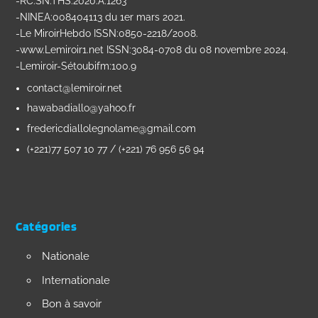
-RC:SN.THS:2020.A.1263
-NINEA:008404113 du 1er mars 2021.
-Le MiroirHebdo ISSN:0850-2218/2008.
-www.Lemiroir1.net ISSN:3084-0708 du 08 novembre 2024.
-Lemiroir-Sétoubifm:100.9
contact@lemiroir.net
hawabadiallo@yahoo.fr
fredericdiallolegnolame@gmail.com
(+221)77 507 10 77 / (+221) 76 956 56 94
Catégories
Nationale
Internationale
Bon à savoir