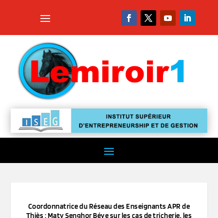
Coordonnatrice du Réseau des Enseignants APR de
Thiès : Maty Senghor Béye sur les cas de tricherie, les