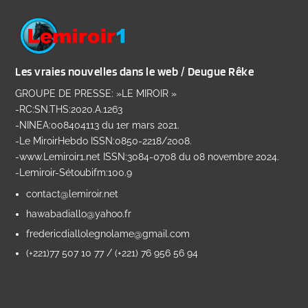
Les vraies nouvelles dans le web / Deugue Rêke
GROUPE DE PRESSE: »LE MIROIR »
-RC:SN.THS:2020.A.1263
-NINEA:008404113 du 1er mars 2021.
-Le MiroirHebdo ISSN:0850-2218/2008.
-www.Lemiroir1.net ISSN:3084-0708 du 08 novembre 2024.
-Lemiroir-Sétoubifm:100.9
contact@lemiroir.net
hawabadiallo@yahoo.fr
fredericdiallolegnolame@gmail.com
(+221)77 507 10 77 / (+221) 76 956 56 94