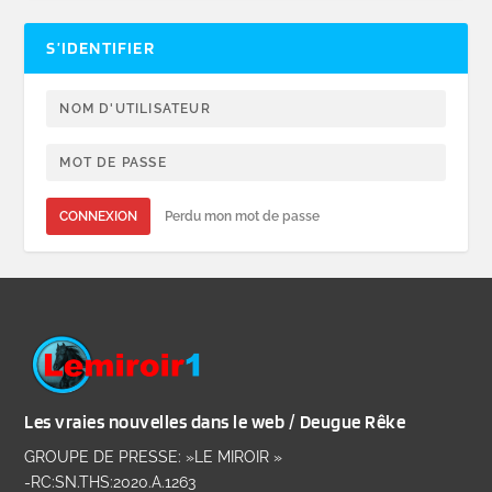
S’IDENTIFIER
CONNEXION
Perdu mon mot de passe
Les vraies nouvelles dans le web / Deugue Rêke
GROUPE DE PRESSE: »LE MIROIR »
-RC:SN.THS:2020.A.1263