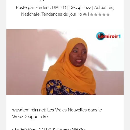
Posté par
Frédéric DIALLO
|
Déc 4, 2022
|
Actualités
,
Nationale
,
Tendances du jour
|
0
|
www.lemiroir1.net: Les Vraies Nouvelles dans le
Web/Deugue réke
(Par Frédéric DIALLO & Lamine NIASS)