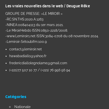
Les vraies nouvelles dans le web / Deugue Rêke
GROUPE DE PRESSE: »LE MIROIR »
-RC:SN.THS:2020.A.1263
-NINEA:008404113 du 1er mars 2021.
-Le MiroirHebdo ISSN:0850-2218/2008.
-www.Lemiroir1.net ISSN:3084-0708 du 08 novembre 2024.
-Lemiroir-Sétoubifm:100.9
contact@lemiroir.net
hawabadiallo@yahoo.fr
fredericdiallolegnolame@gmail.com
(+221)77 507 10 77 / (+221) 76 956 56 94
Catégories
Nationale