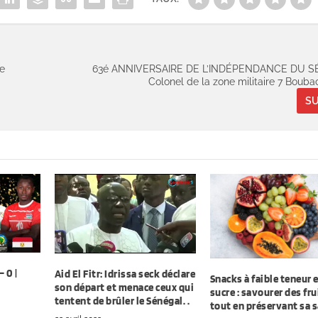
de
63é ANNIVERSAIRE DE L’INDÉPENDANCE DU S
Colonel de la zone militaire 7 Boub
SU
 0 |
Aid El Fitr: Idrissa seck déclare
Snacks à faible teneur 
son départ et menace ceux qui
sucre : savourer des fru
tentent de brûler le Sénégal. .
tout en préservant sa 