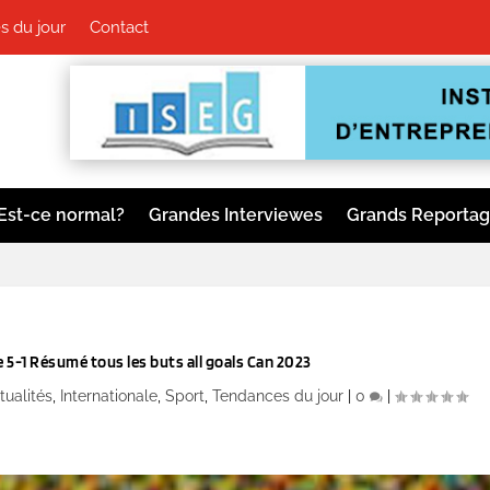
 du jour
Contact
Est-ce normal?
Grandes Interviewes
Grands Reporta
5-1 Résumé tous les buts all goals Can 2023
tualités
,
Internationale
,
Sport
,
Tendances du jour
|
0
|