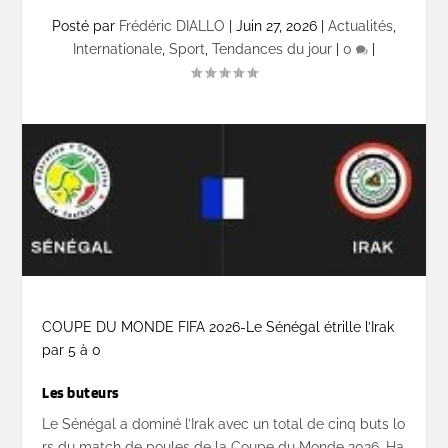
Posté par
Frédéric DIALLO
|
Juin 27, 2026
|
Actualités
,
Internationale
,
Sport
,
Tendances du jour
|
0
|
COUPE DU MONDE FIFA 2026-Le Sénégal étrille l’Irak
par 5 à 0
L
es
buteurs
Le
Sénégal
a
dominé
l’Irak
avec
un
total
de
cinq
buts
lo
rs
du
match
de
poules
de
la
Coupe
du
Monde
2026.
Ha