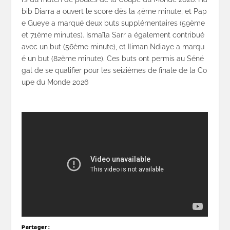
bib
Diarra
a
ouvert
le
score
dès
la
4ème
minute,
et
Pap
e
Gueye
a
marqué
deux
buts
supplémentaires
(59ème
et
71ème
minutes).
Ismaïla
Sarr
a
également
contribué
avec
un
but
(56ème
minute),
et
Iliman
Ndiaye
a
marqu
é
un
but
(82ème
minute).
Ces
buts
ont
permis
au
Séné
gal
de
se
qualifier
pour
les
seizièmes
de
finale
de
la
Co
upe
du
Monde
2026
Partager :