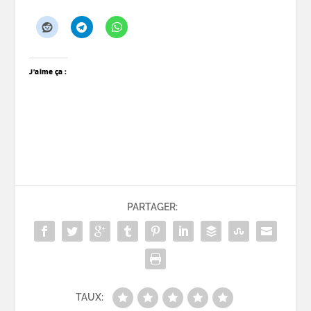
J’aime ça :
PARTAGER:
TAUX: