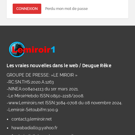
CONNEXION
Perdu mon mot de passe
Les vraies nouvelles dans le web / Deugue Rêke
GROUPE DE PRESSE: »LE MIROIR »
-RC:SN.THS:2020.A.1263
-NINEA:008404113 du 1er mars 2021.
-Le MiroirHebdo ISSN:0850-2218/2008.
-www.Lemiroir1.net ISSN:3084-0708 du 08 novembre 2024.
-Lemiroir-Sétoubifm:100.9
contact@lemiroir.net
hawabadiallo@yahoo.fr