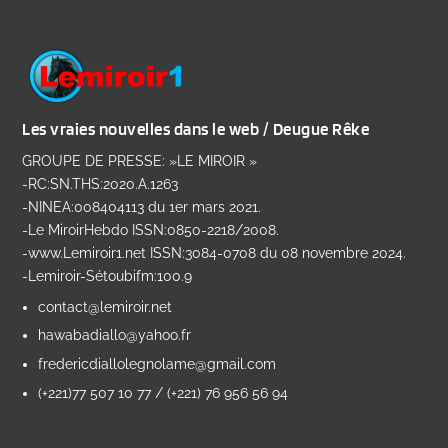
Les vraies nouvelles dans le web / Deugue Rêke
GROUPE DE PRESSE: »LE MIROIR »
-RC:SN.THS:2020.A.1263
-NINEA:008404113 du 1er mars 2021.
-Le MiroirHebdo ISSN:0850-2218/2008.
-www.Lemiroir1.net ISSN:3084-0708 du 08 novembre 2024.
-Lemiroir-Sétoubifm:100.9
contact@lemiroir.net
hawabadiallo@yahoo.fr
fredericdiallolegnolame@gmail.com
(+221)77 507 10 77 / (+221) 76 956 56 94