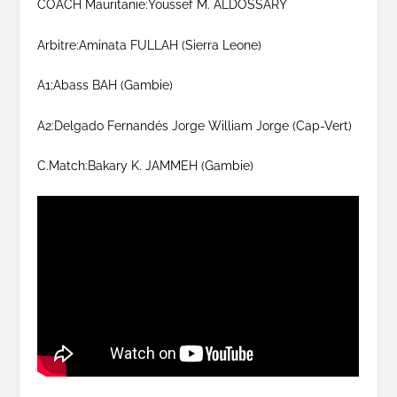
COACH Mauritanie:Youssef M. ALDOSSARY
Arbitre:Aminata FULLAH (Sierra Leone)
A1;Abass BAH (Gambie)
A2:Delgado Fernandés Jorge William Jorge (Cap-Vert)
C.Match:Bakary K. JAMMEH (Gambie)