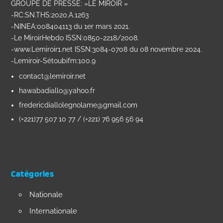
GROUPE DE PRESSE: »LE MIROIR »
-RC:SN.THS:2020.A.1263
-NINEA:008404113 du 1er mars 2021.
-Le MiroirHebdo ISSN:0850-2218/2008.
-www.Lemiroir1.net ISSN:3084-0708 du 08 novembre 2024.
-Lemiroir-Sétoubifm:100.9
contact@lemiroir.net
hawabadiallo@yahoo.fr
fredericdiallolegnolame@gmail.com
(+221)77 507 10 77 / (+221) 76 956 56 94
Catégories
Nationale
Internationale