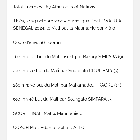
Total Energies U17 Africa cup of Nations
Thiès, le 29 octobre 2024-Tournoi qualificatif WAFU A
SENEGAL 2024: le Mali bat la Mauritanie par 4 à 0
Coup d’envoi:16h 00mn
16é mn: 1er but du Mali inscrit par Bakary SIMPARA (9)
22é mn: 2é but du Mali par Soungalo COULIBALY (7)
28é mn: 3é but du Mali par Mahamadou TRAORE (14)
61é mn:4é but du Mali par Soungalo SIMPARA (7)
SCORE FINAL: Mali 4 Mauritanie 0
COACH Mali: Adama Diéfla DIALLO