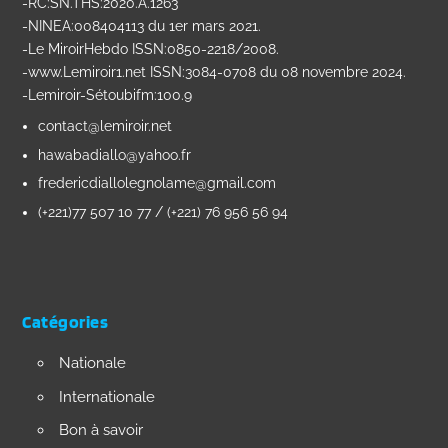
-RC:SN.THS:2020.A.1263
-NINEA:008404113 du 1er mars 2021.
-Le MiroirHebdo ISSN:0850-2218/2008.
-www.Lemiroir1.net ISSN:3084-0708 du 08 novembre 2024.
-Lemiroir-Sétoubifm:100.9
contact@lemiroir.net
hawabadiallo@yahoo.fr
fredericdiallolegnolame@gmail.com
(+221)77 507 10 77 / (+221) 76 956 56 94
Catégories
Nationale
Internationale
Bon à savoir