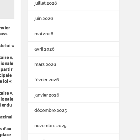
juillet 2026
juin 2026
anvier
pass
mai 2026
de loi «
avril 2026
e
aire »,
tionale
mars 2026
 partir
ncipale
février 2026
 loi «
e
aire »,
janvier 2026
tionale
 1er du
décembre 2025
accinal
novembre 2025
s d’au
 place