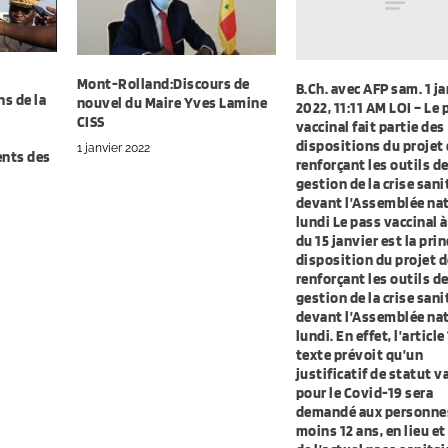
Mont-Rolland:Discours de
B.Ch. avec AFP sam. 1 j
s de la
nouvel du Maire Yves Lamine
2022, 11:11 AM LOI – Le 
CISS
vaccinal fait partie des
dispositions du projet 
1 janvier 2022
ents des
renforçant les outils d
gestion de la crise sanit
devant l’Assemblée na
lundi Le pass vaccinal à
du 15 janvier est la pri
disposition du projet de
renforçant les outils d
gestion de la crise sanit
devant l’Assemblée na
lundi. En effet, l’article
texte prévoit qu’un
justificatif de statut v
pour le Covid-19 sera
demandé aux personne
moins 12 ans, en lieu et