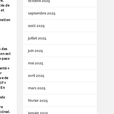
re,
octobre 2025
tés de
 et
septembre 2025
uration
août 2025
juillet 2025
,
s des
juin 2025
ion est
n pass
mai 2025
anté »
r
avril 2025
ve de
if «
. En
mars 2025
ands
février 2025
re
cinal.
janvier 2025