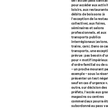
de l’actuel pass sanitai
pour accéder aux activi
loisirs, aux restaurants
débits de boissons (à
l’exception de la resta
collective), aux foires,
séminaires et salons
professionnels, et aux
transports publics
interrégionaux (avions
trains, cars). Dans ce ca
transports, une except
prévue : pas besoin d’u
pour « motif impérieux
d’ordre familial ou de s
– un proche mourant pa
exemple – sous la réser
présenter un test négat
sauf en cas d’urgence »
outre, sur décision des
préfets, l’accès aux gr
magasins ou centres
commerciaux pourra êt
subordonné au pass vac