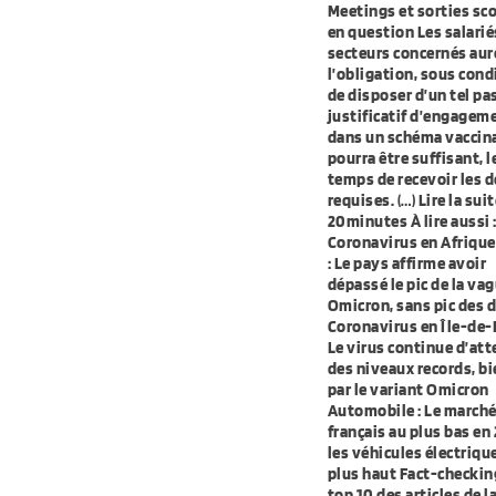
Meetings et sorties sco
en question Les salarié
secteurs concernés au
l’obligation, sous cond
de disposer d’un tel pa
justificatif d’engagem
dans un schéma vaccina
pourra être suffisant, l
temps de recevoir les 
requises. (…) Lire la sui
20minutes À lire aussi 
Coronavirus en Afrique
: Le pays affirme avoir
dépassé le pic de la va
Omicron, sans pic des 
Coronavirus en Île-de-F
Le virus continue d’att
des niveaux records, bi
par le variant Omicron
Automobile : Le march
français au plus bas en
les véhicules électriqu
plus haut Fact-checking
top 10 des articles de l