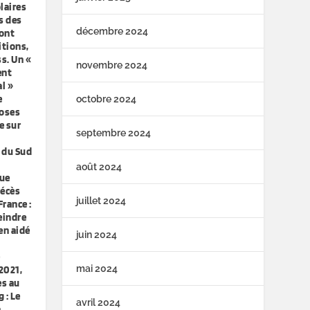
laires
s des
décembre 2024
ront
itions,
ss. Un «
novembre 2024
ent
l »
e
octobre 2024
doses
te sur
septembre 2024
:
 du Sud
août 2024
gue
décès
juillet 2024
rance :
eindre
en aidé
juin 2024
é
mai 2024
 2021,
es au
 : Le
avril 2024
a