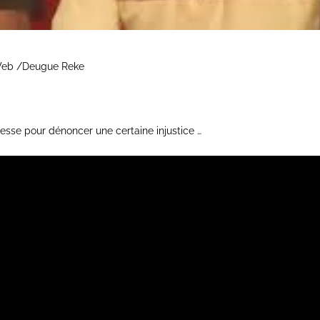
 Web /Deugue Reke
resse pour dénoncer une certaine injustice …