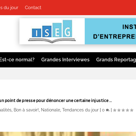
 du jour
Contact
Est-ce normal?
Grandes Interviewes
Grands Reporta
un point de presse pour dénoncer une certaine injustice …
alités
,
Bon à savoir!
,
Nationale
,
Tendances du jour
|
0
|