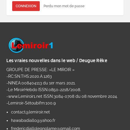
CONNEXION
Perdu mon mot de passe
Les vraies nouvelles dans le web / Deugue Rêke
GROUPE DE PRESSE: »LE MIROIR »
-RC:SN.THS:2020.A.1263
-NINEA:008404113 du 1er mars 2021.
-Le MiroirHebdo ISSN:0850-2218/2008.
-www.Lemiroir1.net ISSN:3084-0708 du 08 novembre 2024.
-Lemiroir-Sétoubifm:100.9
contact@lemiroir.net
hawabadiallo@yahoo.fr
fredericdiallolegnolame@gmail.com