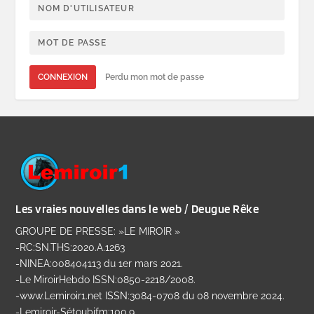
CONNEXION
Perdu mon mot de passe
Les vraies nouvelles dans le web / Deugue Rêke
GROUPE DE PRESSE: »LE MIROIR »
-RC:SN.THS:2020.A.1263
-NINEA:008404113 du 1er mars 2021.
-Le MiroirHebdo ISSN:0850-2218/2008.
-www.Lemiroir1.net ISSN:3084-0708 du 08 novembre 2024.
-Lemiroir-Sétoubifm:100.9