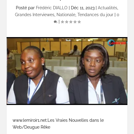
Posté par
Frédéric DIALLO
|
Déc 11, 2023
|
Actualités
,
Grandes Interviewes
,
Nationale
,
Tendances du jour
|
0
|
www.lemiroir1.net:Les Vraies Nouvelles dans le
Web/Deugue Rêke