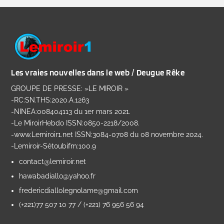
Les vraies nouvelles dans le web / Deugue Rêke
GROUPE DE PRESSE: »LE MIROIR »
-RC:SN.THS:2020.A.1263
-NINEA:008404113 du 1er mars 2021.
-Le MiroirHebdo ISSN:0850-2218/2008.
-www.Lemiroir1.net ISSN:3084-0708 du 08 novembre 2024.
-Lemiroir-Sétoubifm:100.9
contact@lemiroir.net
hawabadiallo@yahoo.fr
fredericdiallolegnolame@gmail.com
(+221)77 507 10 77 / (+221) 76 956 56 94