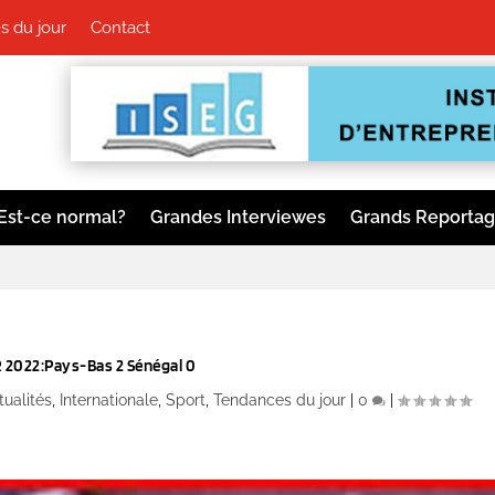
 du jour
Contact
Est-ce normal?
Grandes Interviewes
Grands Reporta
2022:Pays-Bas 2 Sénégal 0
tualités
,
Internationale
,
Sport
,
Tendances du jour
|
0
|