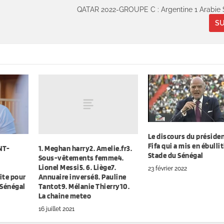
QATAR 2022-GROUPE C : Argentine 1 Arabie 
SU
Le discours du présiden
Fifa qui a mis en ébullit
1. Meghan harry2. Amelie.fr3.
NT-
Stade du Sénégal
Sous-vêtements femme4.
Lionel Messi5. 6. Liège7.
23 février 2022
Annuaire inversé8. Pauline
ite pour
Tantot9. Mélanie Thierry10.
 Sénégal
La chaine meteo
16 juillet 2021