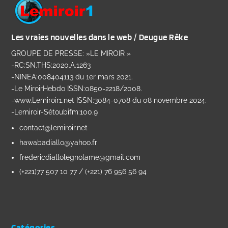
Les vraies nouvelles dans le web / Deugue Rêke
GROUPE DE PRESSE: »LE MIROIR »
-RC:SN.THS:2020.A.1263
-NINEA:008404113 du 1er mars 2021.
-Le MiroirHebdo ISSN:0850-2218/2008.
-www.Lemiroir1.net ISSN:3084-0708 du 08 novembre 2024.
-Lemiroir-Sétoubifm:100.9
contact@lemiroir.net
hawabadiallo@yahoo.fr
fredericdiallolegnolame@gmail.com
(+221)77 507 10 77 / (+221) 76 956 56 94
Catégories