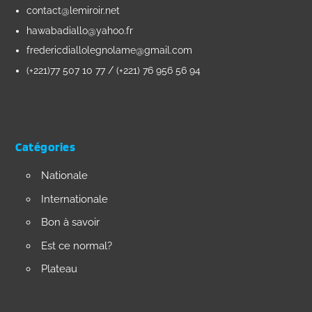
contact@lemiroir.net
hawabadiallo@yahoo.fr
fredericdiallolegnolame@gmail.com
(+221)77 507 10 77 / (+221) 76 956 56 94
Catégories
Nationale
Internationale
Bon à savoir
Est ce normal?
Plateau