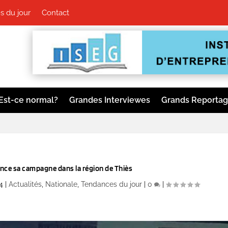
 du jour
Contact
Est-ce normal?
Grandes Interviewes
Grands Reporta
ce sa campagne dans la région de Thiès
4
|
Actualités
,
Nationale
,
Tendances du jour
|
0
|