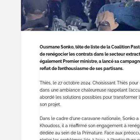
Ousmane Sonko, tête de liste de la Coalition Paste
de renégocier les contrats dans le secteur extract
également Premier ministre, a lancé sa campagne 
reflet de l’enthousiasme de ses partisans.
Thiès, le 27 octobre 2024: Choisissant Thiès pou
dans une ambiance chaleureuse rappelant l’accuei
abordé les solutions possibles pour transformer 
son projet.
Dans le cadre d’une caravane nationale, Sonko a
Khoudoss, il a réaffirmé son engagement à renégo
dédiée au sein de la Primature. Face aux préocc
régler les problèmes liés à l’eau, à l’horticultu