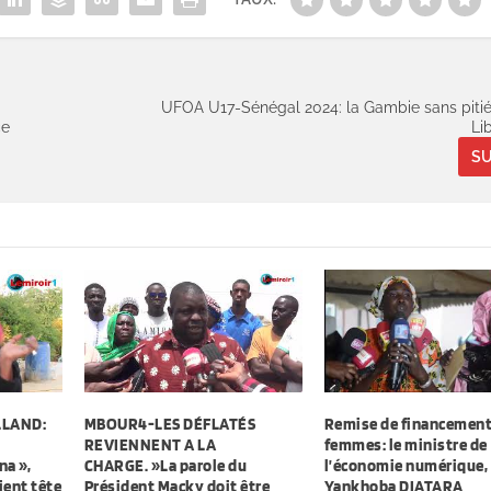
UFOA U17-Sénégal 2024: la Gambie sans pitié
ce
Li
SU
LLAND:
MBOUR4-LES DÉFLATÉS
Remise de financement
REVIENNENT A LA
femmes: le ministre de
a »,
CHARGE. »La parole du
l’économie numérique,
ient tête
Président Macky doit être
Yankhoba DIATARA