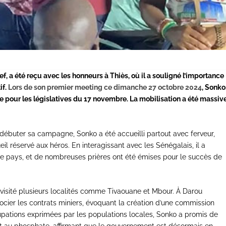
f, a été reçu avec les honneurs à Thiès, où il a souligné l’importance
if.
Lors de son premier meeting ce dimanche 27 octobre 2024
, Sonko
pour les législatives du 17 novembre. La mobilisation a été massive
r débuter sa campagne, Sonko a été accueilli partout avec ferveur,
l réservé aux héros. En interagissant avec les Sénégalais, il a
le pays, et de nombreuses prières ont été émises pour le succès de
 visité plusieurs localités comme Tivaouane et Mbour. À Darou
cier les contrats miniers, évoquant la création d’une commission
upations exprimées par les populations locales, Sonko a promis de
re et au phosphate, affirmant que le gouvernement est désormais en