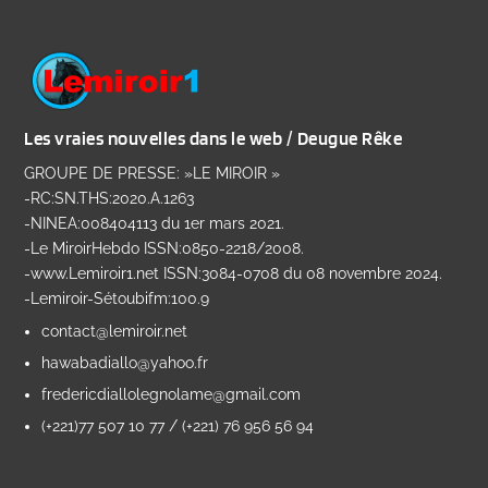
Les vraies nouvelles dans le web / Deugue Rêke
GROUPE DE PRESSE: »LE MIROIR »
-RC:SN.THS:2020.A.1263
-NINEA:008404113 du 1er mars 2021.
-Le MiroirHebdo ISSN:0850-2218/2008.
-www.Lemiroir1.net ISSN:3084-0708 du 08 novembre 2024.
-Lemiroir-Sétoubifm:100.9
contact@lemiroir.net
hawabadiallo@yahoo.fr
fredericdiallolegnolame@gmail.com
(+221)77 507 10 77 / (+221) 76 956 56 94