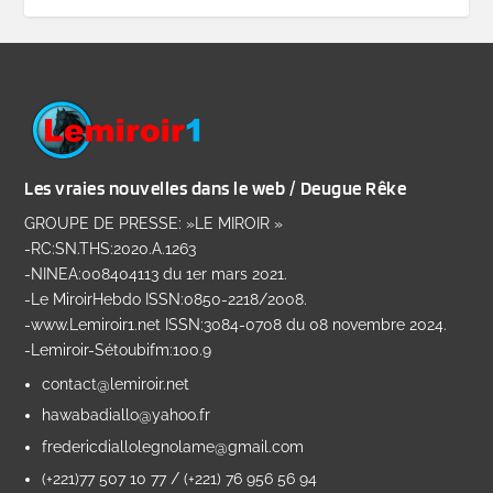
Les vraies nouvelles dans le web / Deugue Rêke
GROUPE DE PRESSE: »LE MIROIR »
-RC:SN.THS:2020.A.1263
-NINEA:008404113 du 1er mars 2021.
-Le MiroirHebdo ISSN:0850-2218/2008.
-www.Lemiroir1.net ISSN:3084-0708 du 08 novembre 2024.
-Lemiroir-Sétoubifm:100.9
contact@lemiroir.net
hawabadiallo@yahoo.fr
fredericdiallolegnolame@gmail.com
(+221)77 507 10 77 / (+221) 76 956 56 94