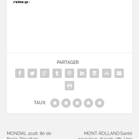
J’aime ça :
PARTAGER:
TAUX:
MONDIAL 2026: 8é de
MONT-ROLLAND:Santé
finale-Résultats
pour tous. durant 48h, Une