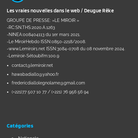
Les vraies nouvelles dans le web / Deugue Rêke
GROUPE DE PRESSE: »LE MIROIR »
-RC:SN.THS:2020.A.1263
-NINEA:008404113 du 1er mars 2021.
-Le MiroirHebdo ISSN:0850-2218/2008.
-www.Lemiroir1.net ISSN:3084-0708 du 08 novembre 2024.
-Lemiroir-Sétoubifm:100.9
contact@lemiroir.net
hawabadiallo@yahoo.fr
fredericdiallolegnolame@gmail.com
(+221)77 507 10 77 / (+221) 76 956 56 94
Catégories