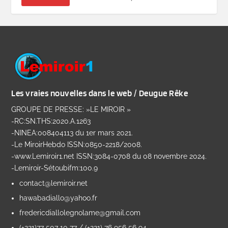
Les vraies nouvelles dans le web / Deugue Rêke
GROUPE DE PRESSE: »LE MIROIR »
-RC:SN.THS:2020.A.1263
-NINEA:008404113 du 1er mars 2021.
-Le MiroirHebdo ISSN:0850-2218/2008.
-www.Lemiroir1.net ISSN:3084-0708 du 08 novembre 2024.
-Lemiroir-Sétoubifm:100.9
contact@lemiroir.net
hawabadiallo@yahoo.fr
fredericdiallolegnolame@gmail.com
(+221)77 507 10 77 / (+221) 76 956 56 94