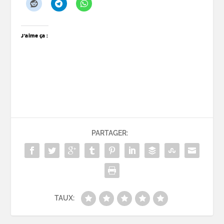
J’aime ça :
PARTAGER:
TAUX: