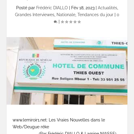
Posté par
Frédéric DIALLO
|
Fév 18, 2023
|
Actualités
,
Grandes Interviewes
,
Nationale
,
Tendances du jour
|
0
|
www.lemiroir1.net: Les Vraies Nouvelles dans le
Web/Deugue réke
(Par Frédéric DIALLO & Lamine NIASSE)