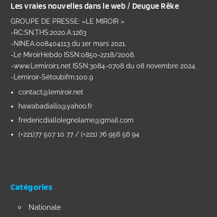
Les vraies nouvelles dans le web / Deugue Rêke
GROUPE DE PRESSE: »LE MIROIR »
-RC:SN.THS:2020.A.1263
-NINEA:008404113 du 1er mars 2021.
-Le MiroirHebdo ISSN:0850-2218/2008.
-www.Lemiroir1.net ISSN:3084-0708 du 08 novembre 2024.
-Lemiroir-Sétoubifm:100.9
contact@lemiroir.net
hawabadiallo@yahoo.fr
fredericdiallolegnolame@gmail.com
(+221)77 507 10 77 / (+221) 76 956 56 94
Catégories
Nationale