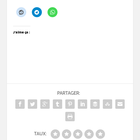
J’aime ça :
PARTAGER:
TAUX: