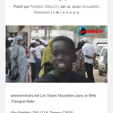
Posté par
Frédéric DIALLO
|
Jan 22, 2022
|
Actualités
,
Nationale
|
0
|
www.lemiroir1.net:Les Vraies Nouvelles dans le Web
/Deugue Reke
(Par Frédéric DIALLO & Thierno CISSE)