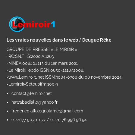
Les vraies nouvelles dans le web / Deugue Rêke
GROUPE DE PRESSE: »LE MIROIR »
-RC:SN.THS:2020.A.1263
-NINEA:008404113 du 1er mars 2021.
-Le MiroirHebdo ISSN:0850-2218/2008.
-www.Lemiroir1.net ISSN:3084-0708 du 08 novembre 2024.
-Lemiroir-Sétoubifm:100.9
contact@lemiroir.net
hawabadiallo@yahoo.fr
fredericdiallolegnolame@gmail.com
(+221)77 507 10 77 / (+221) 76 956 56 94