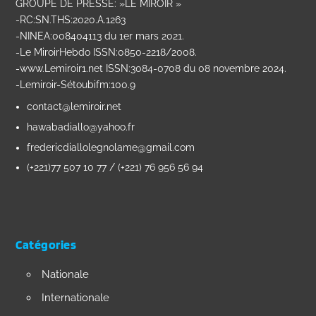
GROUPE DE PRESSE: »LE MIROIR »
-RC:SN.THS:2020.A.1263
-NINEA:008404113 du 1er mars 2021.
-Le MiroirHebdo ISSN:0850-2218/2008.
-www.Lemiroir1.net ISSN:3084-0708 du 08 novembre 2024.
-Lemiroir-Sétoubifm:100.9
contact@lemiroir.net
hawabadiallo@yahoo.fr
fredericdiallolegnolame@gmail.com
(+221)77 507 10 77 / (+221) 76 956 56 94
Catégories
Nationale
Internationale