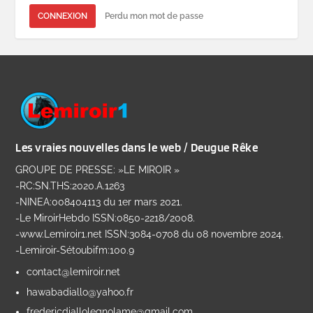
CONNEXION
Perdu mon mot de passe
Les vraies nouvelles dans le web / Deugue Rêke
GROUPE DE PRESSE: »LE MIROIR »
-RC:SN.THS:2020.A.1263
-NINEA:008404113 du 1er mars 2021.
-Le MiroirHebdo ISSN:0850-2218/2008.
-www.Lemiroir1.net ISSN:3084-0708 du 08 novembre 2024.
-Lemiroir-Sétoubifm:100.9
contact@lemiroir.net
hawabadiallo@yahoo.fr
fredericdiallolegnolame@gmail.com