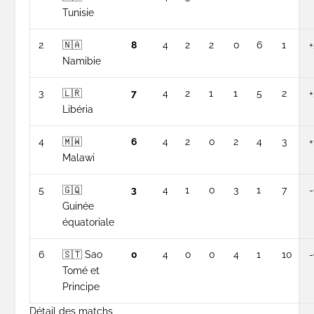
Tunisie
2
🇳🇦
8
4
2
2
0
6
1
Namibie
3
🇱🇷
7
4
2
1
1
5
2
+
Libéria
4
🇲🇼
6
4
2
0
2
4
3
+
Malawi
5
🇬🇶
3
4
1
0
3
1
7
Guinée
équatoriale
6
🇸🇹 Sao
0
4
0
0
4
1
10
Tomé et
Principe
Détail des matchs