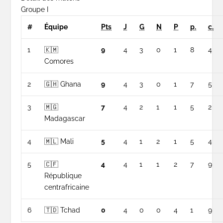
Groupe I
#
Équipe
Pts
J
G
N
P
p.
c.
1
🇰🇲
9
4
3
0
1
8
4
Comores
2
🇬🇭 Ghana
9
4
3
0
1
7
5
3
🇲🇬
7
4
2
1
1
5
2
Madagascar
4
🇲🇱 Mali
5
4
1
2
1
5
4
5
🇨🇫
4
4
1
1
2
7
9
République
centrafricaine
6
🇹🇩 Tchad
0
4
0
0
4
1
9