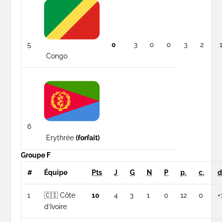
5
0
3
0
0
3
2
Congo
6
Erythrée
(forfait)
Groupe F
#
Équipe
Pts
J
G
N
P
p.
c.
d
1
🇨🇮 Côte
10
4
3
1
0
12
0
+
d’Ivoire