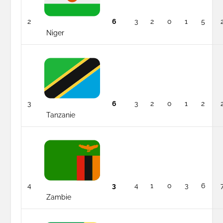
2
6
3
2
0
1
5
Niger
3
6
3
2
0
1
2
Tanzanie
4
3
4
1
0
3
6
Zambie