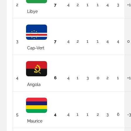
2
7
4
2
1
1
4
3
+1
Libye
3
7
4
2
1
1
4
4
0
Cap-Vert
4
6
4
1
3
0
2
1
+1
Angola
5
4
4
1
1
2
3
6
-
Maurice