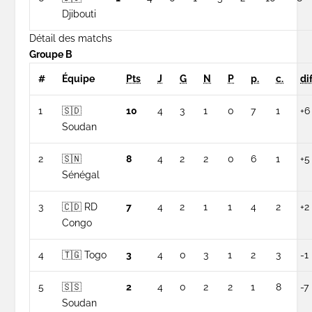
Djibouti
Détail des matchs
Groupe B
#
Équipe
Pts
J
G
N
P
p.
c.
dif
1
🇸🇩
10
4
3
1
0
7
1
+6
Soudan
2
🇸🇳
8
4
2
2
0
6
1
+5
Sénégal
3
🇨🇩 RD
7
4
2
1
1
4
2
+2
Congo
4
🇹🇬 Togo
3
4
0
3
1
2
3
-1
5
🇸🇸
2
4
0
2
2
1
8
-7
Soudan