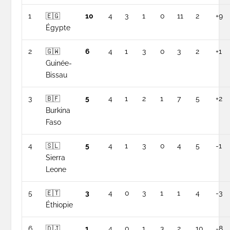
1
🇪🇬
10
4
3
1
0
11
2
+9
Égypte
2
🇬🇼
6
4
1
3
0
3
2
+1
Guinée-
Bissau
3
🇧🇫
5
4
1
2
1
7
5
+2
Burkina
Faso
4
🇸🇱
5
4
1
3
0
4
5
-1
Sierra
Leone
5
🇪🇹
3
4
0
3
1
1
4
-3
Éthiopie
6
🇩🇯
1
4
0
1
3
2
10
-8