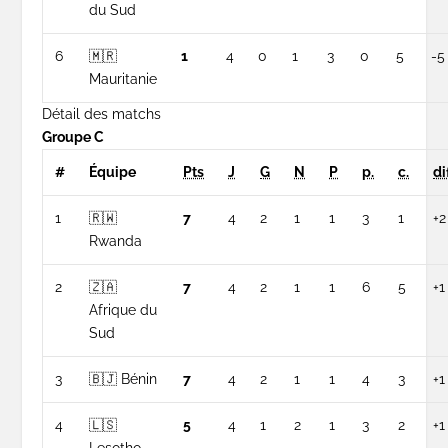
du Sud
6
🇲🇷
1
4
0
1
3
0
5
-5
Mauritanie
Détail des matchs
Groupe C
#
Équipe
Pts
J
G
N
P
p.
c.
di
1
🇷🇼
7
4
2
1
1
3
1
+2
Rwanda
2
🇿🇦
7
4
2
1
1
6
5
+1
Afrique du
Sud
3
🇧🇯 Bénin
7
4
2
1
1
4
3
+1
4
🇱🇸
5
4
1
2
1
3
2
+1
Lesotho