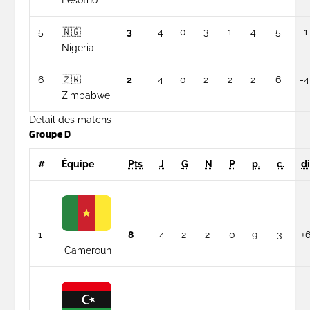
5
🇳🇬
3
4
0
3
1
4
5
-1
Nigeria
6
🇿🇼
2
4
0
2
2
2
6
-4
Zimbabwe
Détail des matchs
Groupe D
#
Équipe
Pts
J
G
N
P
p.
c.
di
1
8
4
2
2
0
9
3
+
Cameroun