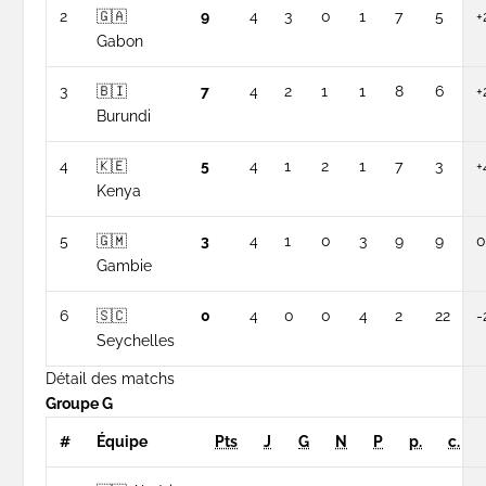
2
🇬🇦
9
4
3
0
1
7
5
+
Gabon
3
🇧🇮
7
4
2
1
1
8
6
+
Burundi
4
🇰🇪
5
4
1
2
1
7
3
+
Kenya
5
🇬🇲
3
4
1
0
3
9
9
Gambie
6
🇸🇨
0
4
0
0
4
2
22
-
Seychelles
Détail des matchs
Groupe G
#
Équipe
Pts
J
G
N
P
p.
c.