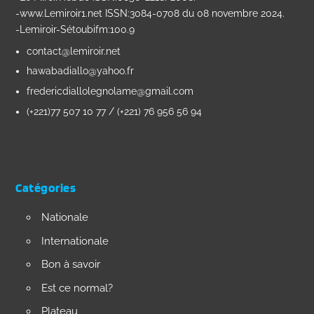
-www.Lemiroir1.net ISSN:3084-0708 du 08 novembre 2024.
-Lemiroir-Sétoubifm:100.9
contact@lemiroir.net
hawabadiallo@yahoo.fr
fredericdiallolegnolame@gmail.com
(+221)77 507 10 77 / (+221) 76 956 56 94
Catégories
Nationale
Internationale
Bon à savoir
Est ce normal?
Plateau