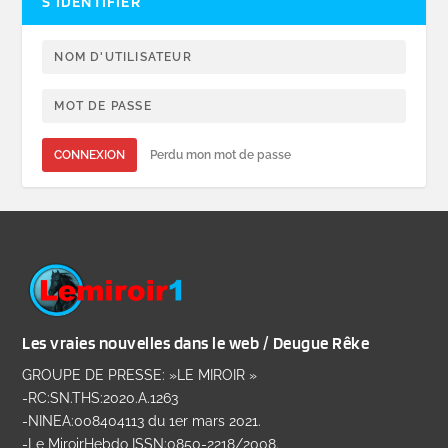
S’IDENTIFIER
CONNEXION
Perdu mon mot de passe
Les vraies nouvelles dans le web / Deugue Rêke
GROUPE DE PRESSE: »LE MIROIR »
-RC:SN.THS:2020.A.1263
-NINEA:008404113 du 1er mars 2021.
-Le MiroirHebdo ISSN:0850-2218/2008.