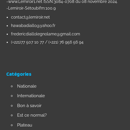
-www.Lemiroir1.net ISSN:3084-0708 du 08 novembre 2024.
-Lemiroir-Sétoubifm:100.9
contact@lemiroir.net
hawabadiallo@yahoo.fr
fredericdiallolegnolame@gmail.com
(+221)77 507 10 77 / (+221) 76 956 56 94
Catégories
Nationale
Internationale
Bon à savoir
Est ce normal?
Plateau