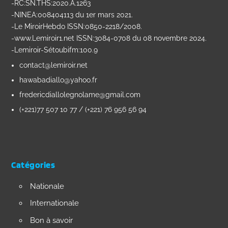
-RC:SN.THS:2020.A.1263
-NINEA:008404113 du 1er mars 2021.
-Le MiroirHebdo ISSN:0850-2218/2008.
-www.Lemiroir1.net ISSN:3084-0708 du 08 novembre 2024.
-Lemiroir-Sétoubifm:100.9
contact@lemiroir.net
hawabadiallo@yahoo.fr
fredericdiallolegnolame@gmail.com
(+221)77 507 10 77 / (+221) 76 956 56 94
Catégories
Nationale
Internationale
Bon à savoir