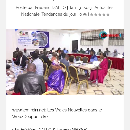
Posté par
Frédéric DIALLO
|
Jan 13, 2023
|
Actualités
,
Nationale
,
Tendances du jour
|
0
|
www.lemiroir1.net: Les Vraies Nouvelles dans le
Web/Deugue réke
(Par Frédéric DIALLO & Lamine NIASSE)