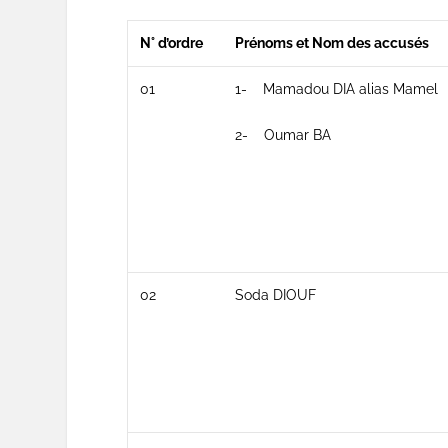
N° d’ordre
Prénoms et Nom des accusés
01
1- Mamadou DIA alias Mamel
2- Oumar BA
02
Soda DIOUF