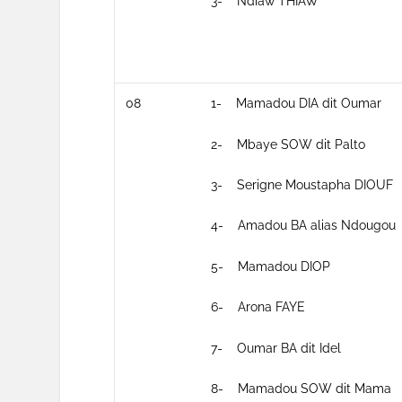
3- Ndiaw THIAW
08
1- Mamadou DIA dit Oumar
2- Mbaye SOW dit Palto
3- Serigne Moustapha DIOUF
4- Amadou BA alias Ndougou
5- Mamadou DIOP
6- Arona FAYE
7- Oumar BA dit Idel
8- Mamadou SOW dit Mama