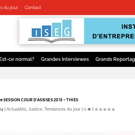
 du jour
Contact
Est-ce normal?
Grandes Interviewes
Grands Reporta
 SESSION COUR D’ASSISES 2013 – THIES
24
|
Actualités
,
Justice
,
Tendances du jour
|
0
|