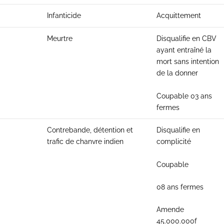
Infanticide
Acquittement
Meurtre
Disqualifie en CBV
ayant entraîné la
mort sans intention
de la donner
Coupable 03 ans
fermes
Contrebande, détention et
Disqualifie en
trafic de chanvre indien
complicité
Coupable
08 ans fermes
Amende
45.000.000f