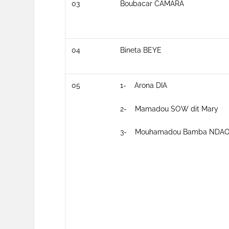
03
Boubacar CAMARA
04
Bineta BEYE
05
1- Arona DIA
2- Mamadou SOW dit Mary
3- Mouhamadou Bamba NDA