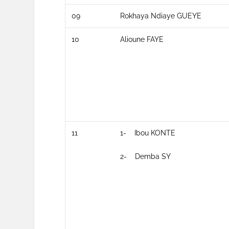
09
Rokhaya Ndiaye GUEYE
10
Alioune FAYE
11
1- Ibou KONTE
2- Demba SY