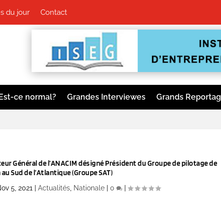
 du jour
Contact
Est-ce normal?
Grandes Interviewes
Grands Reporta
ral de l’ANACIM désigné Président du Groupe de pilotage de
n au Sud de l’Atlantique (Groupe SAT)
ov 5, 2021
|
Actualités
,
Nationale
|
0
|