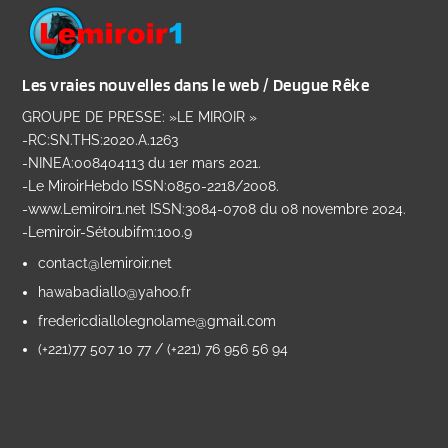
Les vraies nouvelles dans le web / Deugue Rêke
GROUPE DE PRESSE: »LE MIROIR »
-RC:SN.THS:2020.A.1263
-NINEA:008404113 du 1er mars 2021.
-Le MiroirHebdo ISSN:0850-2218/2008.
-www.Lemiroir1.net ISSN:3084-0708 du 08 novembre 2024.
-Lemiroir-Sétoubifm:100.9
contact@lemiroir.net
hawabadiallo@yahoo.fr
fredericdiallolegnolame@gmail.com
(+221)77 507 10 77 / (+221) 76 956 56 94