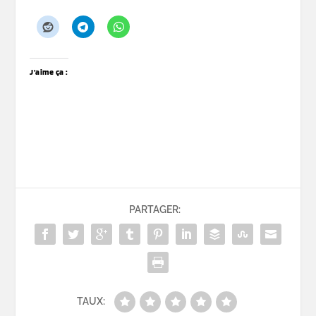
J’aime ça :
PARTAGER:
TAUX: