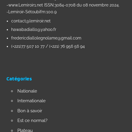
-www.Lemiroir1.net ISSN:3084-0708 du 08 novembre 2024.
-Lemiroir-Sétoubifm:100.9
contact@lemiroir.net
hawabadiallo@yahoo.fr
fredericdiallolegnolame@gmail.com
(+221)77 507 10 77 / (+221) 76 956 56 94
Catégories
Nationale
Internationale
Bon à savoir
Est ce normal?
Plateau