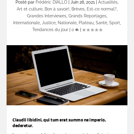
Posté par
Frédéric DIALLO
|
Juin 26, 2021
|
Actualités
,
Art et culture
,
Bon à savoir!
,
Brèves
,
Est-ce normal?
,
Grandes Interviewes
,
Grands Reportages
,
Internationale
,
Justice
,
Nationale
,
Plateau
,
Santé
,
Sport
,
Tendances du jour
|
0
|
Claudii libidini, qui tum erat summo ne imperio,
dederetur.