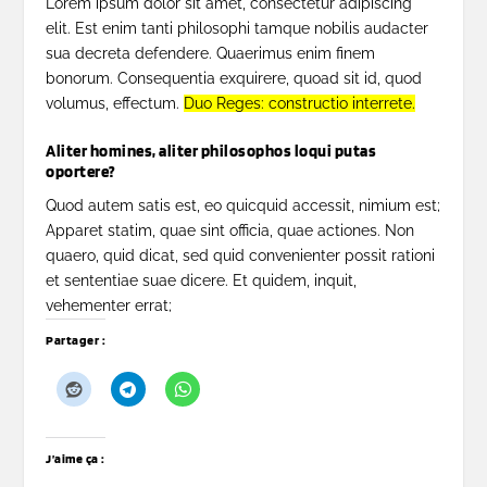
Lorem ipsum dolor sit amet, consectetur adipiscing
elit. Est enim tanti philosophi tamque nobilis audacter
sua decreta defendere.
Quaerimus enim finem
bonorum.
Consequentia exquirere, quoad sit id, quod
volumus, effectum.
Duo Reges: constructio interrete.
Aliter homines, aliter philosophos loqui putas
oportere?
Quod autem satis est, eo quicquid accessit, nimium est;
Apparet statim, quae sint officia, quae actiones. Non
quaero, quid dicat, sed quid convenienter possit rationi
et sententiae suae dicere. Et quidem, inquit,
vehementer errat;
Partager :
J’aime ça :