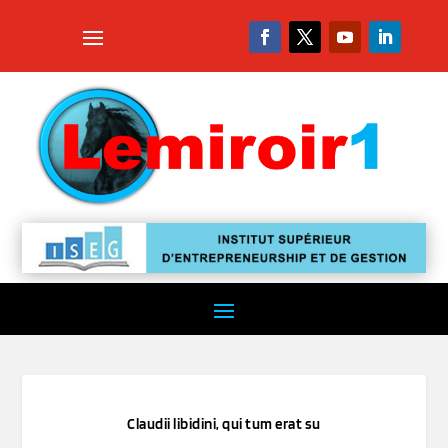
Claudii libidini, qui tum erat su