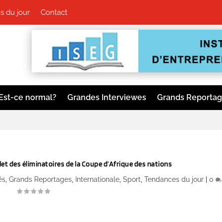
 du jour
Contact
Est-ce normal?
Grandes Interviewes
Grands Reporta
let des éliminatoires de la Coupe d’Afrique des nations
és
,
Grands Reportages
,
Internationale
,
Sport
,
Tendances du jour
|
0