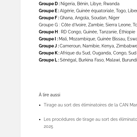
Groupe D :
Nigeria, Bénin, Libye, Rwanda
Groupe E :
Algérie, Guinée équatoriale, Togo, Libe
Groupe F :
Ghana, Angola, Soudan, Niger
Groupe G : Côte d’Ivoire, Zambie, Sierra Leone, 
Groupe H
: RD Congo, Guinée, Tanzanie, Éthiopie
Groupe I :
Mali, Mozambique, Guinée Bissau, Eswa
Groupe J :
Cameroun, Namibie, Kenya, Zimbabw
Groupe K :
Afrique du Sud, Ouganda, Congo, Su
Groupe L :
Sénégal, Burkina Faso, Malawi, Burund
À lire aussi
Tirage au sort des éliminatoires de la CAN Ma
Les procédures de tirage au sort des éliminat
2025