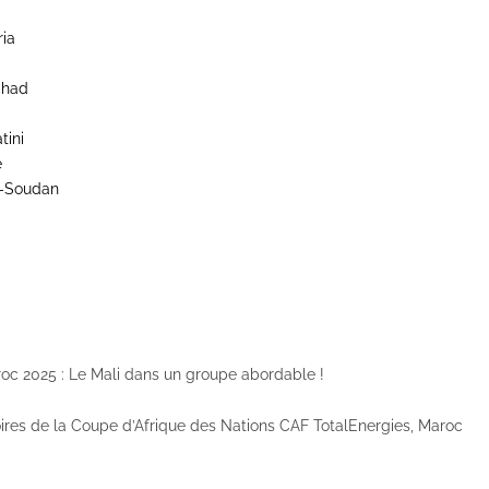
ria
Tchad
tini
e
d-Soudan
i
roc 2025 : Le Mali dans un groupe abordable !
oires de la Coupe d’Afrique des Nations CAF TotalEnergies, Maroc