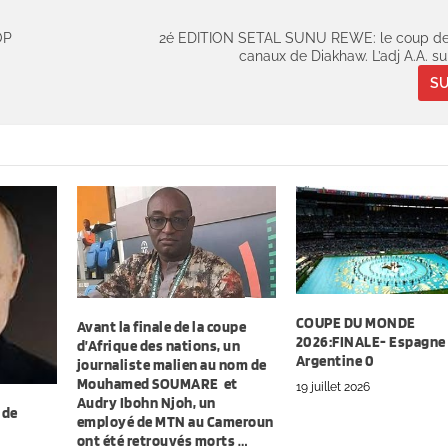
OP
2é EDITION SETAL SUNU REWE: le coup de 
canaux de Diakhaw. L’adj A.A. sur
SU
COUPE DU MONDE
Avant la finale de la coupe
2026:FINALE- Espagne 
d’Afrique des nations, un
Argentine 0
journaliste malien au nom de
Mouhamed SOUMARE et
19 juillet 2026
Audry Ibohn Njoh, un
 de
employé de MTN au Cameroun
ont été retrouvés morts …