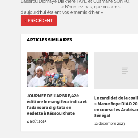
Bassirou Diomaye Diakhére FAYE et Ousmane SONK
« N’oubliez pas, que vos amis
d’aujourd’hui étaient vos ennemis d’hier »
PRÉCÉDENT
ARTICLES SIMILAIRES
JOURNEE DE L’ARBRE,42é
Le candidat de la coal
édition: le mangifera indica et
« Mame Boye DIAO 20
l’adansora digitata en
en course les Arabisa
vedette à Késsou Khate
Sénégal
4 août 2025
12 décembre 2023