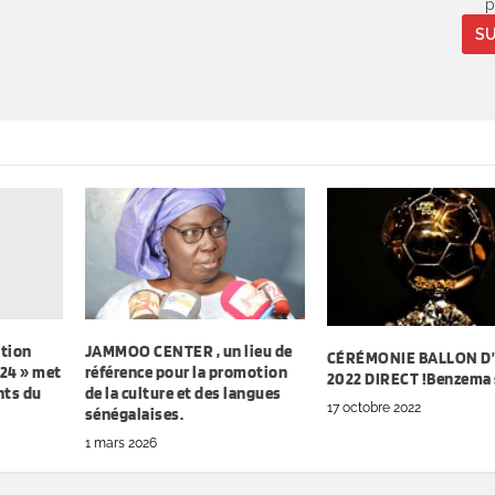
O.
p
SU
ition
JAMMOO CENTER , un lieu de
CÉRÉMONIE BALLON D
24 » met
référence pour la promotion
2022 DIRECT !Benzema 
nts du
de la culture et des langues
17 octobre 2022
sénégalaises.
1 mars 2026