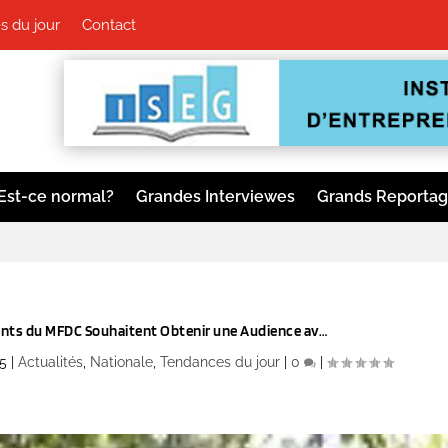
 du jour
Contact
Est-ce normal?
Grandes Interviewes
Grands Reporta
ts du MFDC Souhaitent Obtenir une Audience av…
5
|
Actualités
,
Nationale
,
Tendances du jour
|
0
|