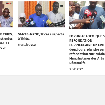
E THIES,
SANTE-MPOX, 12 cas suspects
FORUM ACADEMIQUE S
stre des
à Thiès.
REFONDATION
par les
CURRICULAIRE Un CRD
6 octobre 2025
pour
deux jours, planche sur 
refondation curriculair
Manufactures des Arts
Décoratifs.
9 juin 2026