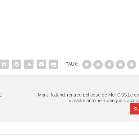
TAUX:
E
Mont Rolland: rentrée politique de Mor CISS.Le c
« maitre antoine mbengue » aux p
SU