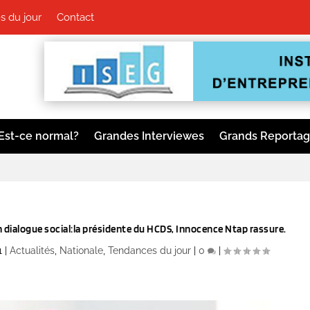
 du jour
Contact
Est-ce normal?
Grandes Interviewes
Grands Reporta
 dialogue social:la présidente du HCDS, Innocence Ntap rassure.
1
|
Actualités
,
Nationale
,
Tendances du jour
|
0
|