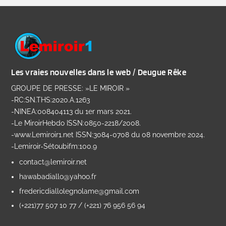
Les vraies nouvelles dans le web / Deugue Rêke
GROUPE DE PRESSE: »LE MIROIR »
-RC:SN.THS:2020.A.1263
-NINEA:008404113 du 1er mars 2021.
-Le MiroirHebdo ISSN:0850-2218/2008.
-www.Lemiroir1.net ISSN:3084-0708 du 08 novembre 2024.
-Lemiroir-Sétoubifm:100.9
contact@lemiroir.net
hawabadiallo@yahoo.fr
fredericdiallolegnolame@gmail.com
(+221)77 507 10 77 / (+221) 76 956 56 94