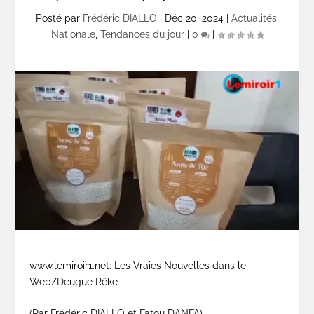
Posté par
Frédéric DIALLO
|
Déc 20, 2024
|
Actualités
,
Nationale
,
Tendances du jour
|
0
|
www.lemiroir1.net: Les Vraies Nouvelles dans le
Web/Deugue Rêke
(Par Frédéric DIALLO et Fatou DANFA)