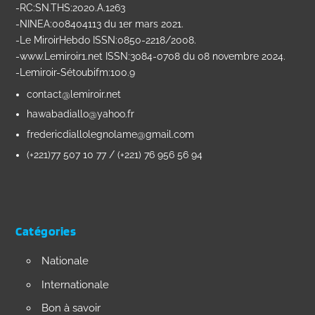
-RC:SN.THS:2020.A.1263
-NINEA:008404113 du 1er mars 2021.
-Le MiroirHebdo ISSN:0850-2218/2008.
-www.Lemiroir1.net ISSN:3084-0708 du 08 novembre 2024.
-Lemiroir-Sétoubifm:100.9
contact@lemiroir.net
hawabadiallo@yahoo.fr
fredericdiallolegnolame@gmail.com
(+221)77 507 10 77 / (+221) 76 956 56 94
Catégories
Nationale
Internationale
Bon à savoir