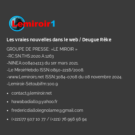
Les vraies nouvelles dans le web / Deugue Rêke
GROUPE DE PRESSE: »LE MIROIR »
-RC:SN.THS:2020.A.1263
-NINEA:008404113 du 1er mars 2021.
-Le MiroirHebdo ISSN:0850-2218/2008.
-www.Lemiroir1.net ISSN:3084-0708 du 08 novembre 2024.
-Lemiroir-Sétoubifm:100.9
contact@lemiroir.net
hawabadiallo@yahoo.fr
fredericdiallolegnolame@gmail.com
(+221)77 507 10 77 / (+221) 76 956 56 94