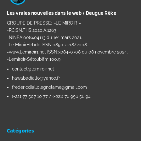
Les vraies nouvelles dans le web / Deugue Rêke
GROUPE DE PRESSE: »LE MIROIR »
-RC:SN.THS:2020.A.1263
-NINEA:008404113 du 1er mars 2021.
-Le MiroirHebdo ISSN:0850-2218/2008.
-www.Lemiroir1.net ISSN:3084-0708 du 08 novembre 2024.
-Lemiroir-Sétoubifm:100.9
contact@lemiroir.net
hawabadiallo@yahoo.fr
fredericdiallolegnolame@gmail.com
(+221)77 507 10 77 / (+221) 76 956 56 94
Catégories