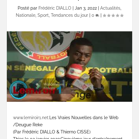
Posté par
Frédéric DIALLO
|
Jan 3, 2022
|
Actualités
,
Nationale
,
Sport
,
Tendances du jour
|
0
|
www.lemiroir1.net:
Les Vraies Nouvelles dans le Web
/Deugue Reke
(Par Frédéric DIALLO & Thierno CISSE)
Thies,le 02 janvier 2022:Cinquième jour d’entraînement