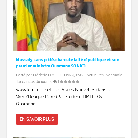
Massaly sans pitié, charcute la 5é république et son
premier ministre Ousmane SONKO.
Posté par
Frédéric DIALLO
|
Nov 4, 2024
|
Actualités
,
Nationale
,
Tendances du jour
|
0
|
www.lemiroir1.net: Les Vraies Nouvelles dans le
Web/Deugue Rêke (Par Frédéric DIALLO &
Ousmane...
EN SAVOIR PLUS