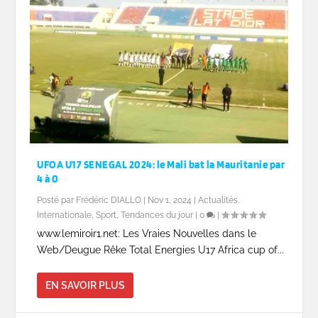
UFOA U17 SENEGAL 2024: le Mali bat la Mauritanie par
4 à 0
Posté par
Frédéric DIALLO
|
Nov 1, 2024
|
Actualités
,
Internationale
,
Sport
,
Tendances du jour
|
0
|
www.lemiroir1.net: Les Vraies Nouvelles dans le
Web/Deugue Rêke Total Energies U17 Africa cup of...
EN SAVOIR PLUS